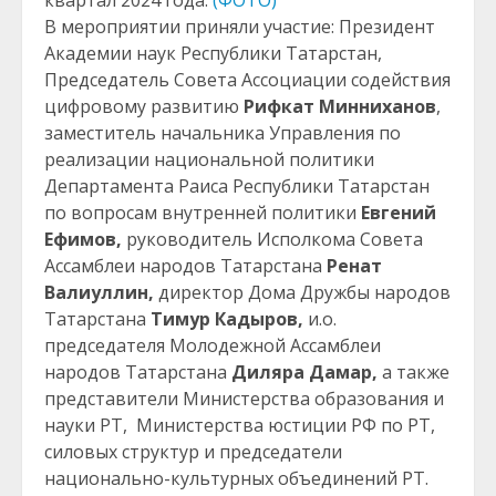
квартал 2024 года.
(ФОТО)
В мероприятии приняли участие: Президент
Академии наук Республики Татарстан,
Председатель Совета Ассоциации содействия
цифровому развитию
Рифкат
Минниханов
,
заместитель начальника Управления по
реализации национальной политики
Департамента Раиса Республики Татарстан
по вопросам внутренней политики
Евгений
Ефимов,
руководитель Исполкома Совета
Ассамблеи народов Татарстана
Ренат
Валиуллин,
директор Дома Дружбы народов
Татарстана
Тимур Кадыров,
и.о.
председателя Молодежной Ассамблеи
народов Татарстана
Диляра Дамар,
а также
представители Министерства образования и
науки РТ, Министерства юстиции РФ по РТ,
силовых структур и председатели
национально-культурных объединений РТ.