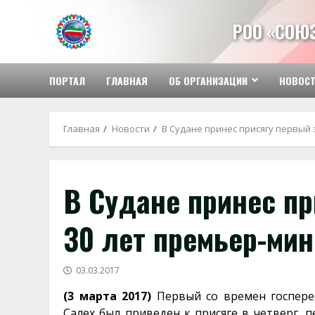
Перейти
к
РОО «СОЮ
содержимому
ПОРТАЛ
ГЛАВНАЯ
ОБ ОРГАНИЗАЦИИ
НОВОС
Главная
Новости
В Судане принес присягу первый 
В Судане принес пр
30 лет премьер-мин
03.03.2017
(3 марта 2017)
Первый со времен госперев
Салех был приведен к присяге в четверг, 