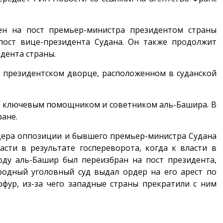
чен на пост премьер-министра президентом страны
пост вице-президента Судана. Он также продолжит
дента страны.
 президентском дворце, расположенном в суданской
ся ключевым помощником и советником аль-Башира. В
ране.
идера оппозиции и бывшего премьер-министра Судана
сти в результате госпереворота, когда к власти в
оду аль-Башир был переизбран на пост президента,
родный уголовный суд выдал ордер на его арест по
фур, из-за чего западные страны прекратили с ним