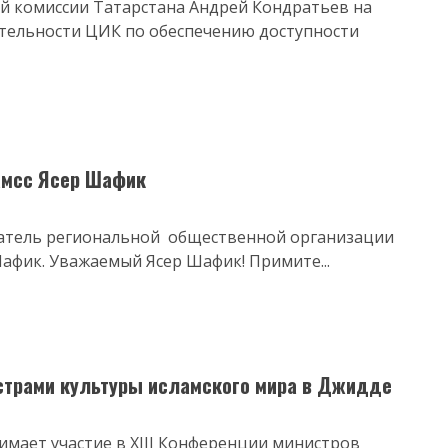
й комиссии Татарстана Андрей Кондратьев на
ятельности ЦИК по обеспечению доступности
амсс Ясер Шафик
датель региональной общественной организации
Шафик. Уважаемый Ясер Шафик! Примите...
страми культуры исламского мира в Джидде
мает участие в XIII Конференции министров