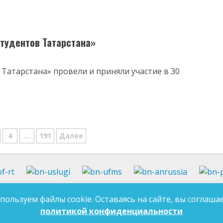
студентов Татарстана»
 Татарстана» провели и приняли участие в 30
ция
4
…
191
Далее
м
37-97-99
E-mail:
an-tatarstan@yandex.ru
пользуем файлы cookie. Оставаясь на сайте, вы соглашае
ДЛЯ 
7-97-90
E-mail:
mk.ddn@tatar.ru
политикой конфиденциальности