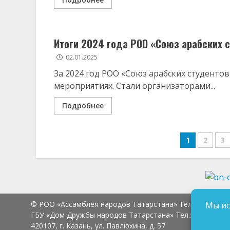
Итоги 2024 года РОО «Союз арабских 
02.01.2025
За 2024 год РОО «Союз арабских студентов
мероприятиях. Стали организаторами...
Подробнее
Навига
1
2
3
по
запися
© РОО «Ассамблея народов Татарстана» Тел.:
8 (843) 2
Мы ис
ГБУ «Дом Дружбы народов Татарстана» Тел.:
8 (843) 23
420107, г. Казань, ул. Павлюхина, д. 57