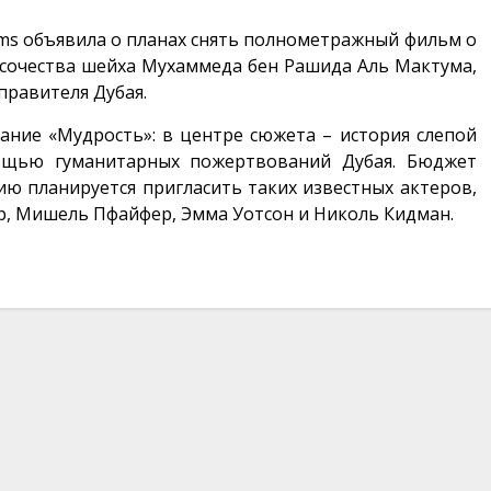
ilms объявила о планах снять полнометражный фильм о
ысочества шейха Мухаммеда бен Рашида Аль Мактума,
правителя Дубая.
ание «Мудрость»: в центре сюжета – история слепой
ощью гуманитарных пожертвований Дубая. Бюджет
ию планируется пригласить таких известных актеров,
ир, Мишель Пфайфер, Эмма Уотсон и Николь Кидман.