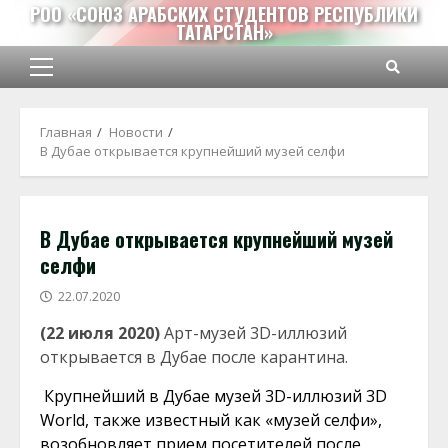
Перейти
РОО «СОЮЗ АРАБСКИХ СТУДЕНТОВ РЕСПУБЛИКИ
ТАТАРСТАН»
к
содержимому
Основное
меню
Главная
Новости
В Дубае открывается крупнейший музей селфи
В Дубае открывается крупнейший музей
селфи
22.07.2020
(22 июля 2020)
Арт-музей 3D-иллюзий
открывается в Дубае после карантина.
Крупнейший в Дубае музей 3D-иллюзий 3D
World, также известный как «музей селфи»,
возобновляет прием посетителей после