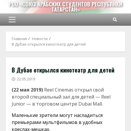
Перейти
РОО «СОЮЗ АРАБСКИХ СТУДЕНТОВ РЕСПУБЛИКИ
ТАТАРСТАН»
к
содержимому
Основное
меню
Главная
Новости
В Дубае открылся кинотеатр для детей
В Дубае открылся кинотеатр для детей
22.05.2019
(22 мая 2019)
Reel Cinemas открыл свой
второй специальный зал для детей — Reel
Junior — в торговом центре Dubai Mall.
Маленькие зрители могут насладиться
премьерами мультфильмов в удобных
креслах-мешках.