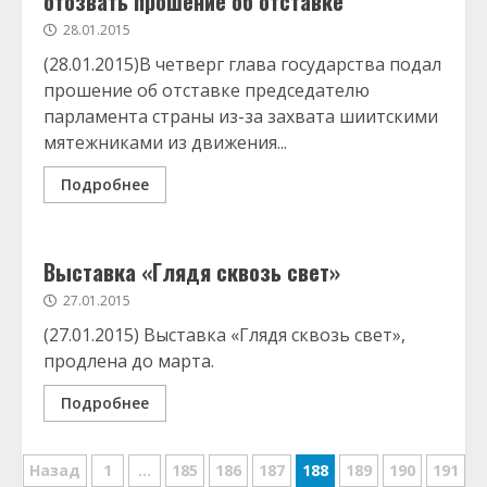
отозвать прошение об отставке
28.01.2015
(28.01.2015)В четверг глава государства подал
прошение об отставке председателю
парламента страны из-за захвата шиитскими
мятежниками из движения...
Подробнее
Выставка «Глядя сквозь свет»
27.01.2015
(27.01.2015) Выставка «Глядя сквозь свет»,
продлена до марта.
Подробнее
Навигация
Назад
1
…
185
186
187
188
189
190
191