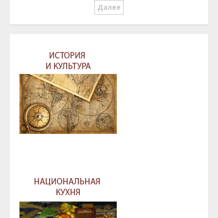
по
Далее
записям