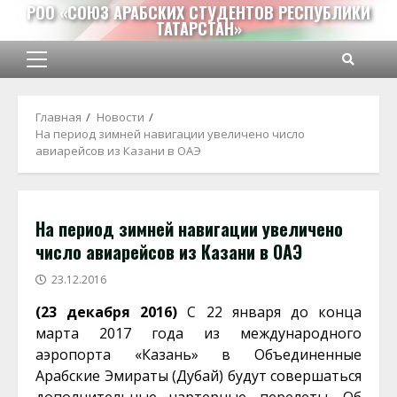
Перейти
РОО «СОЮЗ АРАБСКИХ СТУДЕНТОВ РЕСПУБЛИКИ
ТАТАРСТАН»
к
содержимому
Основное
меню
Главная
Новости
На период зимней навигации увеличено число
авиарейсов из Казани в ОАЭ
На период зимней навигации увеличено
число авиарейсов из Казани в ОАЭ
23.12.2016
(23 декабря 2016)
С 22 января до конца
марта 2017 года из международного
аэропорта «Казань» в Объединенные
Арабские Эмираты (Дубай) будут совершаться