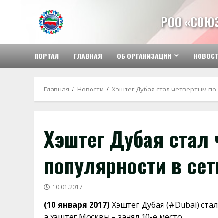
Перейти
к
РОО «СОЮ
содержимому
ПОРТАЛ
ГЛАВНАЯ
ОБ ОРГАНИЗАЦИИ
НОВОС
Главная
Новости
Хэштег Дубая стал четвертым по 
Хэштег Дубая стал
популярности в сет
10.01.2017
(10 января 2017)
Хэштег Дубая (#Dubai) ста
а хэштег Москвы – занял 10-е место.