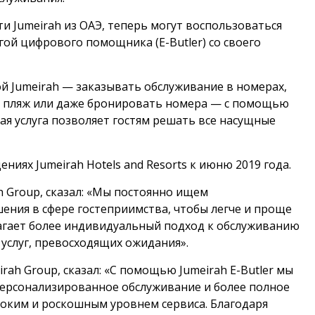
ти Jumeirah из ОАЭ, теперь могут воспользоваться
ой цифрового помощника (E-Butler) со своего
ой Jumeirah — заказывать обслуживание в номерах,
на пляж или даже бронировать номера — с помощью
я услуга позволяет гостям решать все насущные
ениях Jumeirah Hotels and Resorts к июню 2019 года.
h Group, сказал: «Мы постоянно ищем
ения в сфере гостеприимства, чтобы легче и проще
длагает более индивидуальный подход к обслуживанию
услуг, превосходящих ожидания».
ah Group, сказал: «С помощью Jumeirah E-Butler мы
персонализированное обслуживание и более полное
ысоким и роскошным уровнем сервиса. Благодаря