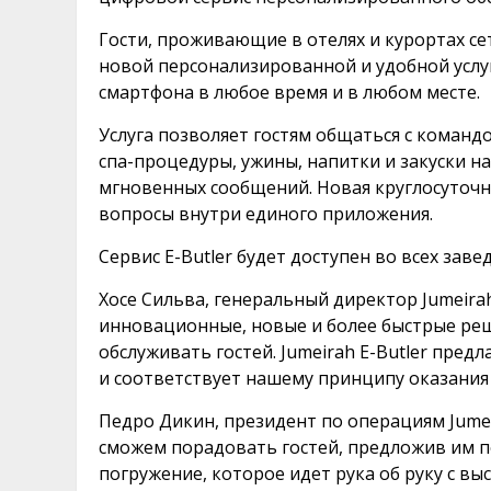
Гости, проживающие в отелях и курортах се
новой персонализированной и удобной услуг
смартфона в любое время и в любом месте.
Услуга позволяет гостям общаться с команд
спа-процедуры, ужины, напитки и закуски 
мгновенных сообщений. Новая круглосуточна
вопросы внутри единого приложения.
Сервис E-Butler будет доступен во всех завед
Хосе Сильва, генеральный директор Jumeira
инновационные, новые и более быстрые реш
обслуживать гостей. Jumeirah E-Butler пре
и соответствует нашему принципу оказания 
Педро Дикин, президент по операциям Jumeir
сможем порадовать гостей, предложив им 
погружение, которое идет рука об руку с в