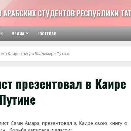
З АРАБСКИХ СТУДЕНТОВ РЕСПУБЛИКИ ТА
ТИ
МЕДИА
ГОСТЕВАЯ
ал в Каире книгу о Владимире Путине
ст презентовал в Каире
 Путине
лист Сами Амара презентовал в Каире свою книгу о
н… борьба капитала и власти».