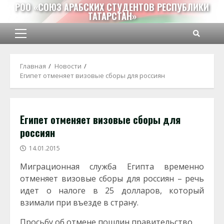
Перейти
РОО «СОЮЗ АРАБСКИХ СТУДЕНТОВ РЕСПУБЛИКИ
ТАТАРСТАН»
к
содержимому
Основное
меню
Главная
Новости
Египет отменяет визовые сборы для россиян
Египет отменяет визовые сборы для
россиян
14.01.2015
Миграционная служба Египта временно
отменяет визовые сборы для россиян – речь
идет о налоге в 25 долларов, который
взимали при въезде в страну.
Просьбу об отмене пошлин правительство