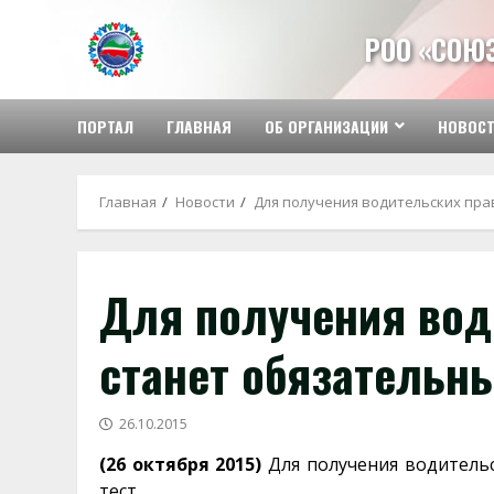
Перейти
к
РОО «СОЮ
содержимому
ПОРТАЛ
ГЛАВНАЯ
ОБ ОРГАНИЗАЦИИ
НОВОС
Главная
Новости
Для получения водительских пра
Для получения вод
станет обязательн
26.10.2015
(26 октября 2015)
Для получения водительс
тест.