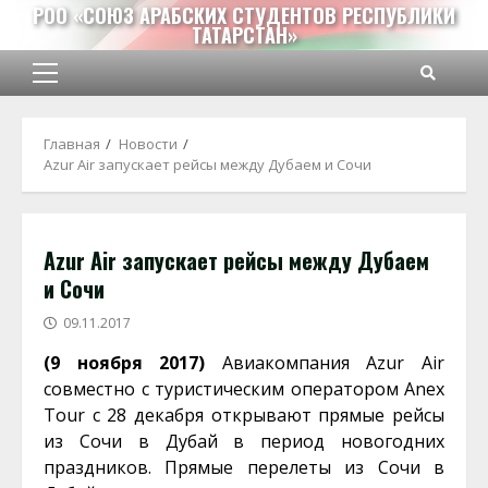
Перейти
РОО «СОЮЗ АРАБСКИХ СТУДЕНТОВ РЕСПУБЛИКИ
ТАТАРСТАН»
к
содержимому
Основное
меню
Главная
Новости
Azur Air запускает рейсы между Дубаем и Сочи
Azur Air запускает рейсы между Дубаем
и Сочи
09.11.2017
(9 ноября 2017)
Авиакомпания Azur Air
совместно с туристическим оператором Anex
Tour с 28 декабря открывают прямые рейсы
из Сочи в Дубай в период новогодних
праздников. Прямые перелеты из Сочи в