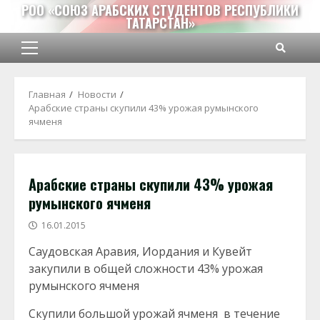
Перейти
РОО «СОЮЗ АРАБСКИХ СТУДЕНТОВ РЕСПУБЛИКИ
ТАТАРСТАН»
к
содержимому
Основное
меню
Главная
Новости
Арабские страны скупили 43% урожая румынского
ячменя
Арабские страны скупили 43% урожая
румынского ячменя
16.01.2015
Саудовская Аравия, Иордания и Кувейт
закупили в общей сложности 43% урожая
румынского ячменя
Скупили большой урожай ячменя в течение