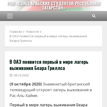
Перейти
РОО «СОЮЗ АРАБСКИХ СТУДЕНТОВ РЕСПУБЛИКИ
ТАТАРСТАН»
к
содержимому
Основное
меню
Главная
Новости
В ОАЭ появится первый в мире лагерь выживания
Беара Гриллса
В ОАЭ появится первый в мире лагерь
выживания Беара Гриллса
09.10.2020
(9 октября 2020)
Знаменитый британский
телеведущий откроет лагерь выживания в
Рас-Аль-Хайме.
Первый в мире лагерь выживания Беара