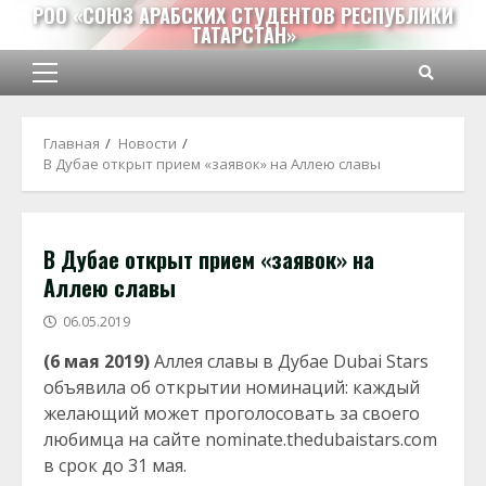
Перейти
РОО «СОЮЗ АРАБСКИХ СТУДЕНТОВ РЕСПУБЛИКИ
ТАТАРСТАН»
к
содержимому
Основное
меню
Главная
Новости
В Дубае открыт прием «заявок» на Аллею славы
В Дубае открыт прием «заявок» на
Аллею славы
06.05.2019
(6 мая 2019)
Аллея славы в Дубае Dubai Stars
объявила об открытии номинаций: каждый
желающий может проголосовать за своего
любимца на сайте nominate.thedubaistars.com
в срок до 31 мая.