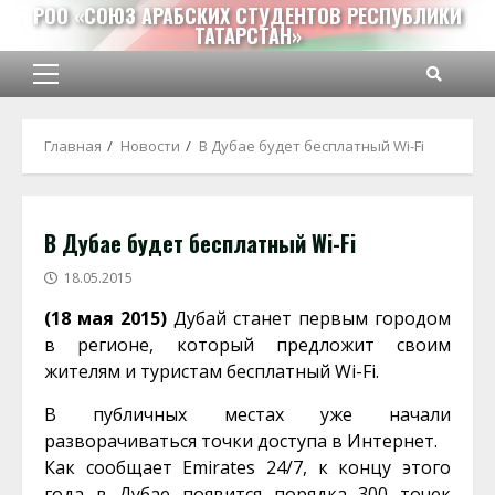
Перейти
РОО «СОЮЗ АРАБСКИХ СТУДЕНТОВ РЕСПУБЛИКИ
ТАТАРСТАН»
к
содержимому
Основное
меню
Главная
Новости
В Дубае будет бесплатный Wi-Fi
В Дубае будет бесплатный Wi-Fi
18.05.2015
(18 мая 2015)
Дубай станет первым городом
в регионе, который предложит своим
жителям и туристам бесплатный Wi-Fi.
В публичных местах уже начали
разворачиваться точки доступа в Интернет.
Как сообщает Emirates 24/7, к концу этого
года в Дубае появится порядка 300 точек