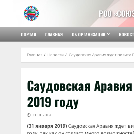
Перейти
к
РОО «СОЮ
содержимому
ПОРТАЛ
ГЛАВНАЯ
ОБ ОРГАНИЗАЦИИ
НОВОС
Главная
Новости
Саудовская Аравия ждет визита П
Саудовская Аравия 
2019 году
31.01.2019
(31 января 2019)
Саудовская Аравия ждет ви
году, так как он создаст много возможносте