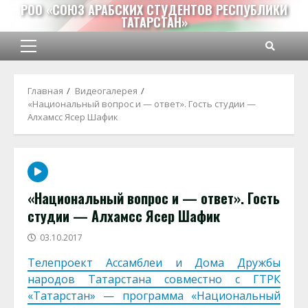
Перейти
РОО «СОЮЗ АРАБСКИХ СТУДЕНТОВ РЕСПУБЛИКИ
ТАТАРСТАН»
к
содержимому
Основное
меню
Главная
Видеогалерея
«Национальный вопрос и — ответ». Гость студии —
Алхамсс Ясер Шафик
«Национальный вопрос и — ответ». Гость
студии — Алхамсс Ясер Шафик
03.10.2017
Телепроект Ассамблеи и Дома Дружбы
народов Татарстана совместно с ГТРК
«Татарстан» — программа «Национальный