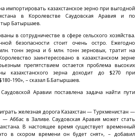
на импортировать казахстанское зерно при выгодной
ахстана в Королевстве Саудовская Аравия и по
атыр Батыршаев.
ваны в сотрудничестве в сфере сельского хозяйства.
нной безопасности стоит очень остро. Ежегодно
лн. тонн зерна и 6 млн. тонн зерновых, тратит на
Королевство заинтересовано в казахстанском зерне
ерьезным препятствием остается проблема высоких
нны казахстанского зерна доходит до $270 при
180-190», – сказал Б.Батыршаев.
 Саудовской Аравии поставлена задача найти пути
играть железная дорога Казахстан — Туркменистан —
 — Аббас в Заливе. Саудовская Аравия может стать
ахстана. В настоящее время существует временный
 что в скором времени он будет снят», – добавил