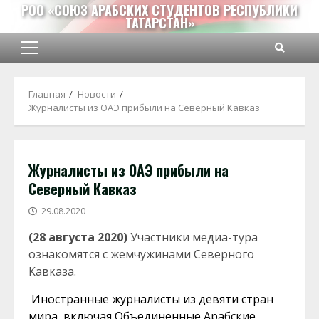
Перейти
РОО «СОЮЗ АРАБСКИХ СТУДЕНТОВ РЕСПУБЛИКИ
ТАТАРСТАН»
к
содержимому
Основное
меню
Главная
Новости
Журналисты из ОАЭ прибыли на Северный Кавказ
Журналисты из ОАЭ прибыли на
Северный Кавказ
29.08.2020
(28 августа 2020)
Участники медиа-тура
ознакомятся с жемчужинами Северного
Кавказа.
Иностранные журналисты из девяти стран
мира, включая Объединенные Арабские