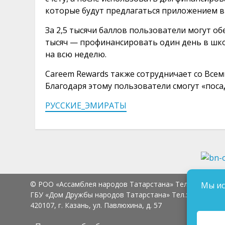
которые будут предлагаться приложением в
За 2,5 тысячи баллов пользователи могут обе
тысяч — профинансировать один день в шко
на всю неделю.
Careem Rewards также сотрудничает со Все
Благодаря этому пользователи смогут «посад
РУССКИЕ_ЭМИРАТЫ
© РОО «Ассамблея народов Татарстана» Тел.:
8 (843) 2
Мы ис
ГБУ «Дом Дружбы народов Татарстана» Тел.:
8 (843) 23
420107, г. Казань, ул. Павлюхина, д. 57