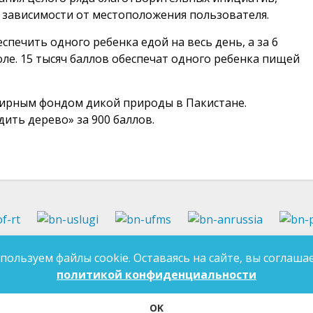
 зависимости от местоположения пользователя.
спечить одного ребенка едой на весь день, а за 6
ле. 15 тысяч баллов обеспечат одного ребенка пищей
мирным фондом дикой природы в Пакистане.
ить дерево» за 900 баллов.
37-97-99
E-mail:
an-tatarstan@yandex.ru
пользуем файлы cookie. Оставаясь на сайте, вы соглашае
ДЛЯ 
7-97-90
E-mail:
mk.ddn@tatar.ru
политикой конфиденциальности
OK