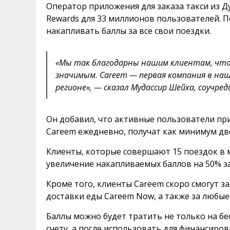
Оператор приложения для заказа такси из Д
Rewards для 33 миллионов пользователей. 
накапливать баллы за все свои поездки.
«Мы так благодарны нашим клиентам, что
значимым. Careem — первая компания в наш
регионе», — сказал Мудассир Шейха, соучре
Он добавил, что активные пользователи п
Careem ежедневно, получат как минимум две
Клиенты, которые совершают 15 поездок в ме
увеличение накапливаемых баллов на 50% з
Кроме того, клиенты Careem скоро смогут за
доставки еды Careem Now, а также за любые
Баллы можно будет тратить не только на б
счету, а после использовать для финансиро