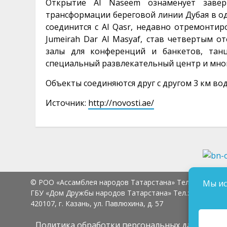
Открытие Al Naseem ознаменует завер
трансформации береговой линии Дубая в од
соединится с Al Qasr, недавно отремонти
Jumeirah Dar Al Masyaf, став четвертым о
залы для конференций и банкетов, танц
специальный развлекательный центр и мно
Объекты соединяются друг с другом 3 км в
Источник:
http://novosti.ae/
© РОО «Ассамблея народов Татарстана» Тел.:
8 (843) 2
Мы ис
ГБУ «Дом Дружбы народов Татарстана» Тел.:
8 (843) 23
420107, г. Казань, ул. Павлюхина, д. 57
Политика обработки персональных данных
Сог