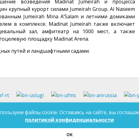
шение возведения Madinat Jumeirah и процесса
ин крупный курорт силами Jumeirah Group. Al Naseem
рованным Jumeirah Mina A’Salam и летними домиками
телем в комплексе. Madinat Jumeirah также включает
евальный зал, амфитеатр на 1000 мест, а также
гоцелевую площадку Madinat Arena.
одных путей и ландшафтными садами.
37-97-99
E-mail:
an-tatarstan@yandex.ru
пользуем файлы cookie. Оставаясь на сайте, вы соглашае
ДЛЯ 
7-97-90
E-mail:
mk.ddn@tatar.ru
политикой конфиденциальности
OK
ласие на обработку персональных данных