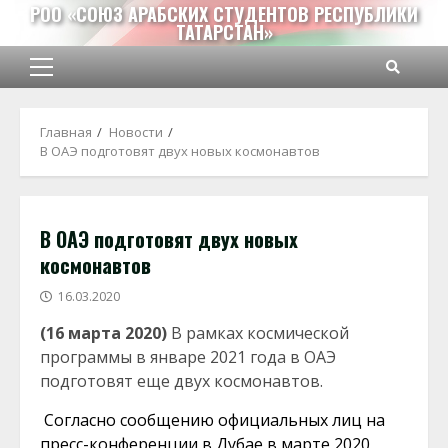
Перейти
РОО «СОЮЗ АРАБСКИХ СТУДЕНТОВ РЕСПУБЛИКИ
ТАТАРСТАН»
к
содержимому
Основное
меню
Главная
Новости
В ОАЭ подготовят двух новых космонавтов
В ОАЭ подготовят двух новых
космонавтов
16.03.2020
(16 марта 2020)
В рамках космической
программы в январе 2021 года в ОАЭ
подготовят еще двух космонавтов.
Согласно сообщению официальных лиц на
пресс-конференции в Дубае в марте 2020