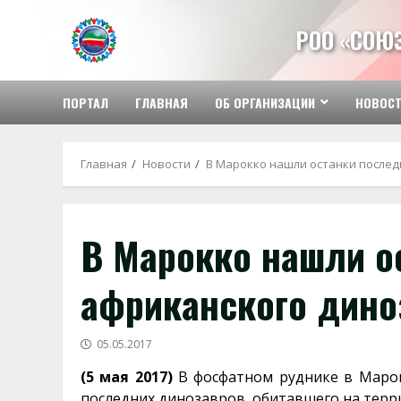
Перейти
к
РОО «СОЮ
содержимому
ПОРТАЛ
ГЛАВНАЯ
ОБ ОРГАНИЗАЦИИ
НОВОС
Главная
Новости
В Марокко нашли останки послед
В Марокко нашли о
африканского дино
05.05.2017
(5 мая 2017)
В фосфатном руднике в Марок
последних динозавров, обитавшего на терр