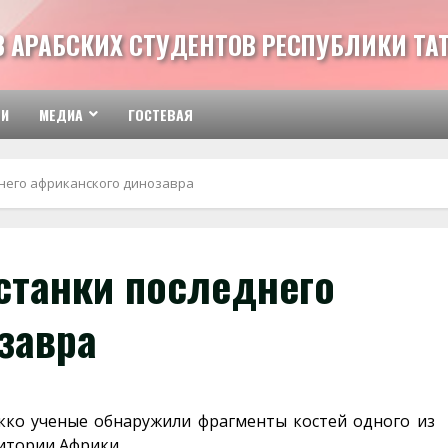
З АРАБСКИХ СТУДЕНТОВ РЕСПУБЛИКИ ТА
ТИ
МЕДИА
ГОСТЕВАЯ
него африканского динозавра
станки последнего
завра
ко ученые обнаружили фрагменты костей одного из
итории Африки.