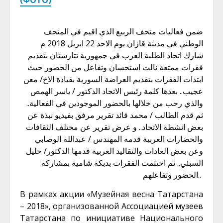
(ФОТО)
ضمن فعاليات متحف الربيع الذي اقيم في المتحف
الوطني في مدينة قازان يوم الاحد 22 ابريل 2018 م
شارك اتحاد الطلبة العرب في جمهورية تتارستان بتقديم
فقرات ممتعة نالت استحسان وتفاعل من الحضور حيث
ابتدات الفقرات بتقديم العراضة السورية بقيادة الاخ/ معن
عجيب.. بعدها كلمة رئيس الاتحاد الدكتور / ياسر الهمص
والذي رحب من خلالها بالحضور الموجودين في الفعالية..
ثم قدم الطالب / محمد قائد تقرير مرفق بفيديو نبذة عن
بعض انشطة الاتحاد.. و عرض تقرير عن مختلف الثقافات
والحضارات العربية قدمه المهندس / عبدالله الوصابي
وعن بعض العادات والتقاليد العربية قدمها الدكتور/ خليل
السبئي.. ثم اختتمت الفقرات بدبكة شامية بمشاركة
الحضور وتفاعلهم..
В рамках акции «Музейная весна Татарстана
– 2018», организованной Ассоциацией музеев
Татарстана по инициативе Национального