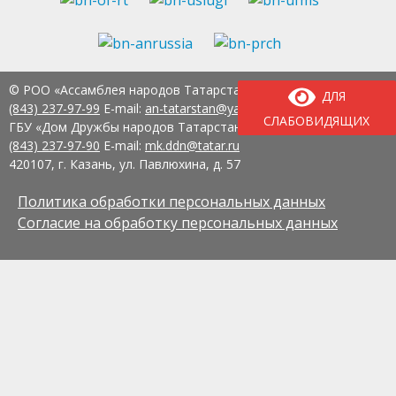
© РОО «Ассамблея народов Татарстана» Тел.:
8
ДЛЯ
(843) 237-97-99
E-mail:
an-tatarstan@yandex.ru
СЛАБОВИДЯЩИХ
ГБУ «Дом Дружбы народов Татарстана» Тел.:
8
(843) 237-97-90
E-mail:
mk.ddn@tatar.ru
420107, г. Казань, ул. Павлюхина, д. 57
Политика обработки персональных данных
Согласие на обработку персональных данных