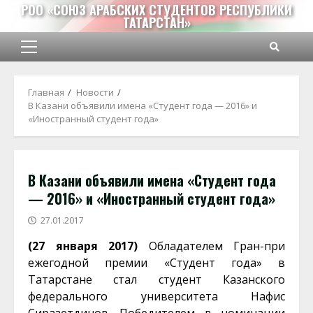
Перейти
РОО «СОЮЗ АРАБСКИХ СТУДЕНТОВ РЕСПУБЛИКИ
ТАТАРСТАН»
к
содержимому
Основное
меню
Главная
Новости
В Казани объявили имена «Студент года — 2016» и
«Иностранный студент года»
В Казани объявили имена «Студент года
— 2016» и «Иностранный студент года»
27.01.2017
(27 января 2017)
Обладателем Гран-при
ежегодной премии «Студент года» в
Татарстане стал студент Казанского
федерального университета Нафис