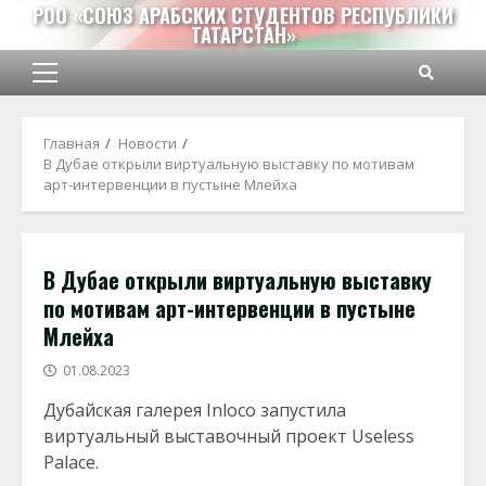
Перейти
РОО «СОЮЗ АРАБСКИХ СТУДЕНТОВ РЕСПУБЛИКИ
ТАТАРСТАН»
к
содержимому
Основное
меню
Главная
Новости
В Дубае открыли виртуальную выставку по мотивам
арт-интервенции в пустыне Млейха
В Дубае открыли виртуальную выставку
по мотивам арт-интервенции в пустыне
Млейха
01.08.2023
Дубайская галерея Inloco запустила
виртуальный выставочный проект Useless
Palace.