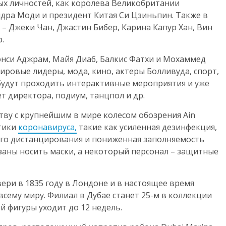
ных личностей, как королева Великобритании
ндра Моди и президент Китая Си Цзиньпин. Также в
 – Джеки Чан, Джастин Бибер, Карина Капур Хан, Вин
.
нси Аджрам, Майя Диаб, Балкис Фатхи и Мохаммед
мировые лидеры, мода, кино, актеры Болливуда, спорт,
 будут проходить интерактивные мероприятия и уже
т директора, подиум, танцпол и др.
ству с крупнейшим в мире колесом обозрения Ain
ктики
коронавируса,
такие как усиленная дезинфекция,
ого дистанцирования и пониженная заполняемость
заны носить маски, а некоторый персонал – защитные
ери в 1835 году в Лондоне и в настоящее время
сему миру. Филиал в Дубае станет 25-м в коллекции
й фигуры уходит до 12 недель.