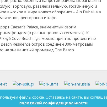
стров, расположенный напротив района Dubai Marina.
жилую, торговую, развлекательную, гостиничную и
ое высокое в мире колесо обозрения – Ain Dubai, а в
магазинов, ресторанов и кафе.
орт Caesar’s Palace, знаменитый своим
ным фондом (в разных ценовых сегментах). К
й клуб Cove Beach, где можно приятно провести не
h Beach Residence остров соединен 300-метровым
о на знаменитый променад The Beach.
37-97-99
E-mail:
an-tatarstan@yandex.ru
пользуем файлы cookie. Оставаясь на сайте, вы соглашае
ДЛЯ 
7-97-90
E-mail:
mk.ddn@tatar.ru
политикой конфиденциальности