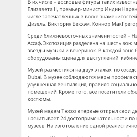
В их числе – восковые фигуры таких извест
Елизавета II, премьер-министр Индии Наре
числе запечатленных в воске знаменитостей
Дизель, Виктория Бекхэм, Коннор МакГрегор
Среди ближневосточных знаменитостей – Нэ
Ассаф. Экспозиция разделена на шесть зон: 
звезды музыки и вечеринок. В каждой зоне
оборудованы сцена для выступлений, кабине
Музей разместился на двух этажах, по сосед
Dubai. В музее соблюдаются меры профила
улучшенная вентиляция, правило социальн
помещений. Кроме того, все посетители обя
костюмы.
Музей мадам Тюссо впервые открыл свои дв
насчитывает 24 достопримечательности по в
музеев. На изготовление одной реалистично