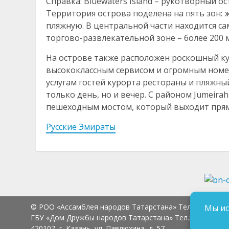
Справка: Bluewaters Island – рукотворный о
Территория острова поделена на пять зон: 
пляжную. В центральной части находится сам
торгово-развлекательной зоне – более 200 
На острове также расположен роскошный кур
высококлассным сервисом и огромным номер
услугам гостей курорта рестораны и пляжны
только день, но и вечер. С районом Jumeira
пешеходным мостом, который выходит прям
Русские Эмираты
© РОО «Ассамблея народов Татарстана» Тел.:
8 (843) 2
Мы ис
ГБУ «Дом Дружбы народов Татарстана» Тел.:
8 (843) 23
420107, г. Казань, ул. Павлюхина, д. 57