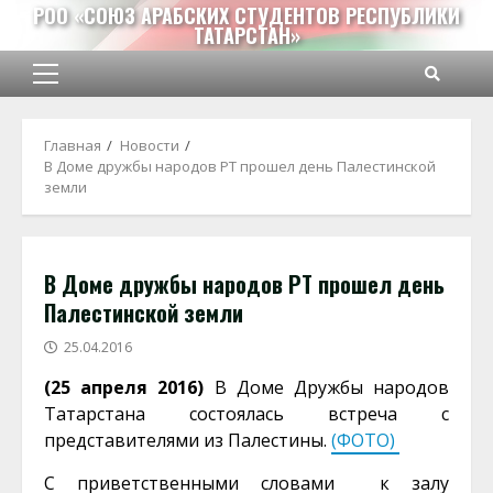
Перейти
РОО «СОЮЗ АРАБСКИХ СТУДЕНТОВ РЕСПУБЛИКИ
ТАТАРСТАН»
к
содержимому
Основное
меню
Главная
Новости
В Доме дружбы народов РТ прошел день Палестинской
земли
В Доме дружбы народов РТ прошел день
Палестинской земли
25.04.2016
(25 апреля 2016)
В Доме Дружбы народов
Татарстана состоялась встреча с
представителями из Палестины.
(ФОТО)
С приветственными словами к залу