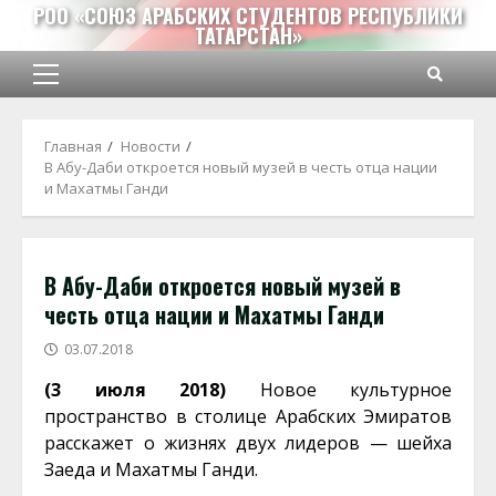
Перейти
РОО «СОЮЗ АРАБСКИХ СТУДЕНТОВ РЕСПУБЛИКИ
ТАТАРСТАН»
к
содержимому
Основное
меню
Главная
Новости
В Абу-Даби откроется новый музей в честь отца нации
и Махатмы Ганди
В Абу-Даби откроется новый музей в
честь отца нации и Махатмы Ганди
03.07.2018
(3 июля 2018)
Новое культурное
пространство в столице Арабских Эмиратов
расскажет о жизнях двух лидеров — шейха
Заеда и Махатмы Ганди.