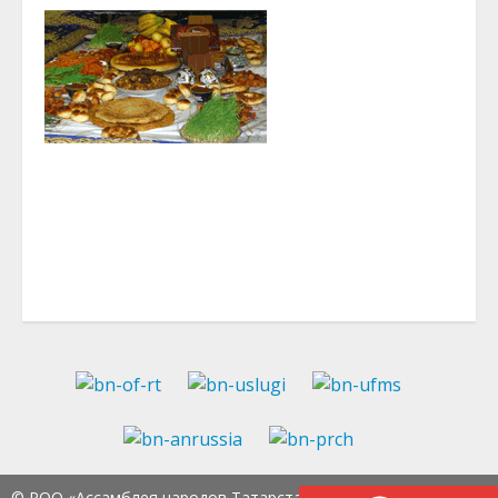
© РОО «Ассамблея народов Татарстана» Тел.:
8