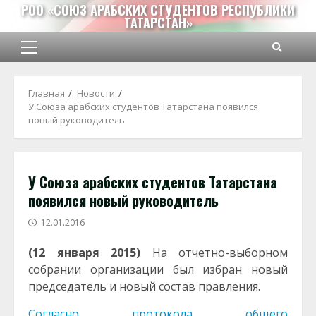
Перейти
РОО «СОЮЗ АРАБСКИХ СТУДЕНТОВ РЕСПУБЛИКИ
ТАТАРСТАН»
к
содержимому
Основное
меню
Главная
Новости
У Союза арабских студентов Татарстана появился
новый руководитель
У Союза арабских студентов Татарстана
появился новый руководитель
12.01.2016
(12 января 2015)
На отчетно-выборном
собрании организации был избран новый
председатель и новый состав правления.
Согласно протокола общего