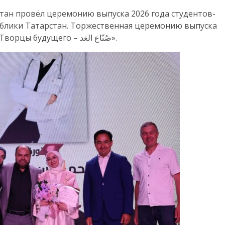
стан провёл церемонию выпуска 2026 года студентов-
ублики Татарстан. Торжественная церемонию выпуска
арабских студентов 2026 года под девизом «Творцы будущего – صُنّاع الغد».