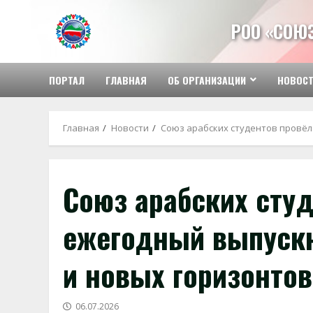
Перейти
к
РОО «СОЮ
содержимому
ПОРТАЛ
ГЛАВНАЯ
ОБ ОРГАНИЗАЦИИ
НОВОС
Главная
Новости
Союз арабских студентов провёл
Союз арабских сту
ежегодный выпуск
и новых горизонтов
06.07.2026