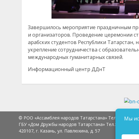
Завершилось мероприятие праздничным при
и организаторов. Проведение церемонии с
арабских студентов Республики Татарстан, 
укрепление сотрудничества с образователь
международных гуманитарных связей.
Информационный центр ДДнТ
© РОО «Ассамблея народов Татарстана» Тел.:
8 (843) 2
Мы ис
ГБУ «Дом Дружбы народов Татарстана» Тел.:
8 (843) 23
420107, г. Казань, ул. Павлюхина, д. 57