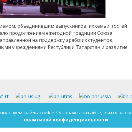
ёмом, объединившим выпускников, их семьи, гостей
тало продолжением ежегодной традиции Союза
направленной на поддержку арабских студентов,
ными учреждениями Республики Татарстан и развитие
37-97-99
E-mail:
an-tatarstan@yandex.ru
пользуем файлы cookie. Оставаясь на сайте, вы соглашае
ДЛЯ 
7-97-90
E-mail:
mk.ddn@tatar.ru
политикой конфиденциальности