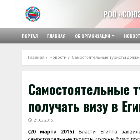
Перейти
к
РОО «СОЮ
содержимому
ПОРТАЛ
ГЛАВНАЯ
ОБ ОРГАНИЗАЦИИ
НОВОС
Главная
Новости
Самостоятельные туристы должны
Самостоятельные 
получать визу в Ег
21.03.2015
(20 марта 2015)
Власти Египта заявил
самостоятельные туристы должны будут полу