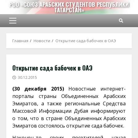
Перейти
РОО «СОЮЗ АРАБСКИХ СТУДЕНТОВ РЕСПУБЛИКИ
ТАТАРСТАН»
к
содержимому
Основное
меню
Главная
Новости
Открытие сада бабочек в ОАЭ
Открытие сада бабочек в ОАЭ
30.12.2015
(30 декабря 2015)
Новостные интернет-
порталы страны Объединенных Арабских
Эмиратов, а также региональные Средства
Массовой Информации Дубая информируют
о том, что в стране Объединенных Арабских
Эмиратов состоялось открытие сада бабочек.
Наконец-то своих посетителей начал