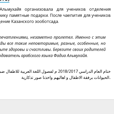
Альмухайя организовала для учеников отделения
ику памятные подарки. После чаепития для учеников
ение Казанского зооботсада.
впечатлениями, незаметно пролетел. Именно с этим
 Вы все такие неповторимые, разные, особенные, но
ьте здоровы и счастливы. Берегите своих родителей
одаватель арабского языка Фадиа Альмухайя.
ختام العام الدراسي 2018/2017 م لفصول اللغة ال
الحيوانات برفقة الاطفال و اهاليهم واخذنا صور تذكارية..