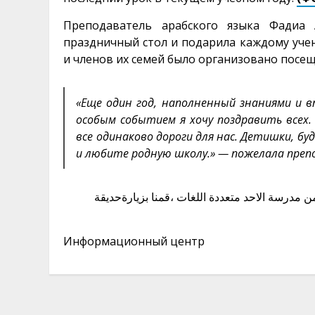
Преподаватель арабского языка Фадиа 
праздничный стол и подарила каждому учен
и членов их семей было организовано посещ
«Еще один год, наполненный знаниями и 
особым событием я хочу поздравить всех.
все одинаково дороги для нас.
Детишки, буд
и любите родную школу.» — пожелала п
реп
عربية للاطفال ضمن مدرسة الاحد متعددة اللغات ،قمنا بزيارةحديقة
Информационный центр