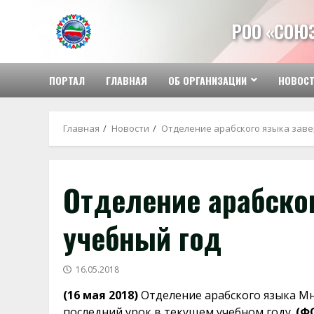
Перейти
к
РОО «СОЮ
содержимому
ПОРТАЛ
ГЛАВНАЯ
ОБ ОРГАНИЗАЦИИ
НОВОС
Главная
Новости
Отделение арабского языка зав
Отделение арабско
учебный год
16.05.2018
(16 мая 2018)
Отделение арабского языка М
последний урок в текущем учебном году.
(Ф