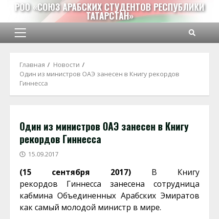
Перейти
РОО «СОЮЗ АРАБСКИХ СТУДЕНТОВ РЕСПУБЛИКИ
ТАТАРСТАН»
к
содержимому
Основное
меню
Главная
Новости
Один из министров ОАЭ занесен в Книгу рекордов
Гиннесса
Один из министров ОАЭ занесен в Книгу
рекордов Гиннесса
15.09.2017
(15 сентября 2017)
В Книгу
рекордов Гиннесса занесена сотрудница
кабмина Объединенных Арабских Эмиратов
как самый молодой министр в мире.