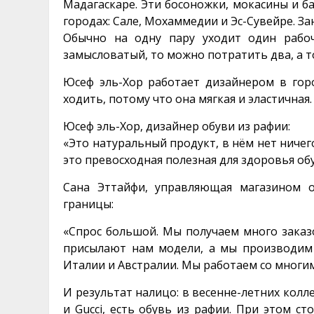
Мадагаскаре.
Эти босоножки,
мокасины
и ба
городах: Сале, Мохаммедии и Эс-Сувейре. З
Обычно на одну пару уходит один рабоч
замысловатый, то можно потратить два, а то
Юсеф эль-Хор работает дизайнером в горо
ходить, потому что она мягкая и эластичная.
Юсеф эль-Хор, дизайнер обуви из рафии:
«Это натуральный продукт, в нём нет ничег
это превосходная полезная для здоровья обу
Сана Эттайфи, управляющая магазином о
границы:
«Спрос большой. Мы получаем много заказ
присылают нам модели, а мы производим т
Италии и Австралии. Мы работаем со многи
И результат налицо: в весенне-летних колл
и Gucci, есть обувь из рафии. При этом с