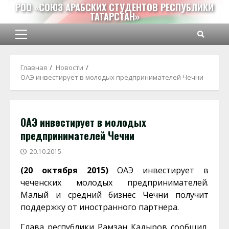
Перейти
РОО «СОЮЗ АРАБСКИХ СТУДЕНТОВ РЕСПУБЛИКИ
ТАТАРСТАН»
к
содержимому
Основное
меню
Главная
Новости
ОАЭ инвестирует в молодых предпринимателей Чечни
ОАЭ инвестирует в молодых
предпринимателей Чечни
20.10.2015
(20 октября 2015)
ОАЭ инвестирует в
чеченских молодых предпринимателей.
Малый и средний бизнес Чечни получит
поддержку от иностранного партнера.
Глава республики Рамзан Кадыров сообщил,