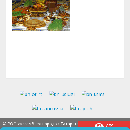
© РОО «Ассамблея народов Татарстана» Тел.:
8
ДЛЯ
(843) 237-97-99
E-mail:
an-tatarstan@yandex.ru