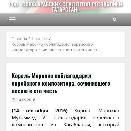
Перейти
РОО «СОЮЗ АРАБСКИХ СТУДЕНТОВ РЕСПУБЛИКИ
ТАТАРСТАН»
к
содержимому
Основное
меню
Главная
Новости
Король Марокко поблагодарил еврейского
композитора, сочинившего песню в его честь
Король Марокко поблагодарил
еврейского композитора, сочинившего
песню в его честь
14.09.2016
(14 сентября 2016)
Король Марокко
Мухаммед VI поблагодарил еврейского
композитора из Касабланки, который