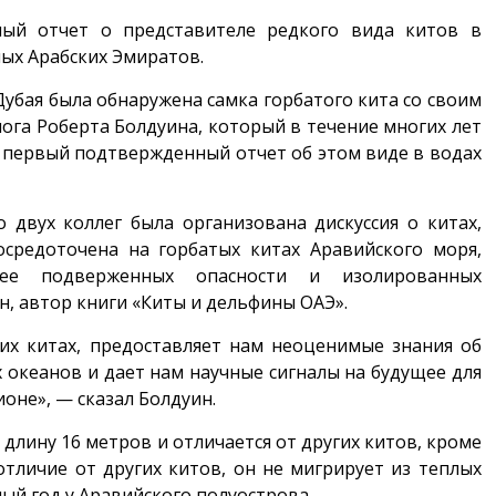
ый отчет о представителе редкого вида китов в
ых Арабских Эмиратов.
убая была обнаружена самка горбатого кита со своим
га Роберта Болдуина, который в течение многих лет
о первый подтвержденный отчет об этом виде в водах
 двух коллег была организована дискуссия о китах,
осредоточена на горбатых китах Аравийского моря,
ее подверженных опасности и изолированных
н, автор книги «Киты и дельфины ОАЭ».
их китах, предоставляет нам неоценимые знания об
 океанов и дает нам научные сигналы на будущее для
оне», — сказал Болдуин.
 длину 16 метров и отличается от других китов, кроме
отличие от других китов, он не мигрирует из теплых
ый год у Аравийского полуострова.