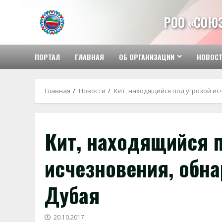
Перейти
к
РОО «СОЮ
содержимому
ПОРТАЛ
ГЛАВНАЯ
ОБ ОРГАНИЗАЦИИ
НОВОС
Главная
Новости
Кит, находящийся под угрозой и
Кит, находящийся п
исчезновения, обн
Дубая
20.10.2017