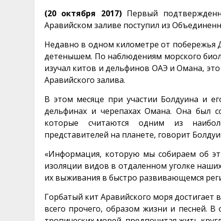
(20 октября 2017)
Первый подтвержденн
Аравийском заливе поступил из Объединенн
Недавно в одном километре от побережья Д
детенышем. По наблюдениям морского биоло
изучал китов и дельфинов ОАЭ и Омана, эт
Аравийского залива.
В этом месяце при участии Болдуина и его
дельфинах и черепахах Омана. Она был с
которые считаются одним из наибол
представителей на планете, говорит Болдуи
«Информация, которую мы собираем об эт
изоляции видов в отдаленном уголке наших
их выживания в быстро развивающемся реги
Горбатый кит Аравийского моря достигает в
всего прочего, образом жизни и песней. В 
тропических морей, предпочитая жить кругл