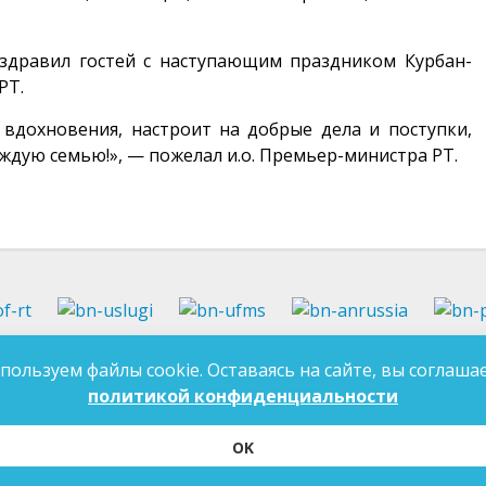
здравил гостей с наступающим праздником Курбан-
РТ.
 вдохновения, настроит на добрые дела и поступки,
аждую семью!», — пожелал и.о. Премьер-министра РТ.
37-97-99
E-mail:
an-tatarstan@yandex.ru
пользуем файлы cookie. Оставаясь на сайте, вы соглашае
ДЛЯ 
7-97-90
E-mail:
mk.ddn@tatar.ru
политикой конфиденциальности
OK
ласие на обработку персональных данных