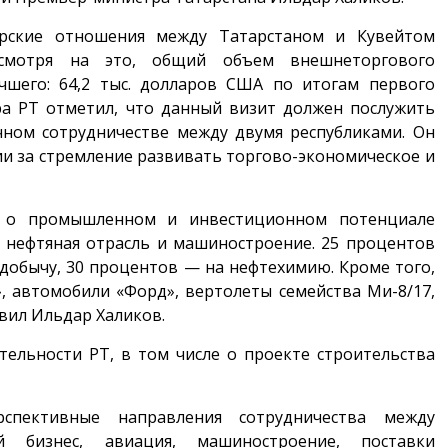
ерские отношения между Татарстаном и Кувейтом
есмотря на это, общий объем внешнеторгового
чшего: 64,2 тыс. долларов США по итогам первого
тра РТ отметил, что данный визит должен послужить
ном сотрудничестве между двумя республиками. Он
и за стремление развивать торгово-экономическое и
м о промышленном и инвестиционном потенциале
а нефтяная отрасль и машиностроение. 25 процентов
добычу, 30 процентов — на нефтехимию. Кроме того,
 автомобили «Форд», вертолеты семейства Ми-8/17,
авил Ильдар Халиков.
тельности РТ, в том числе о проекте строительства
спективные направления сотрудничества между
й бизнес, авиация, машиностроение, поставки