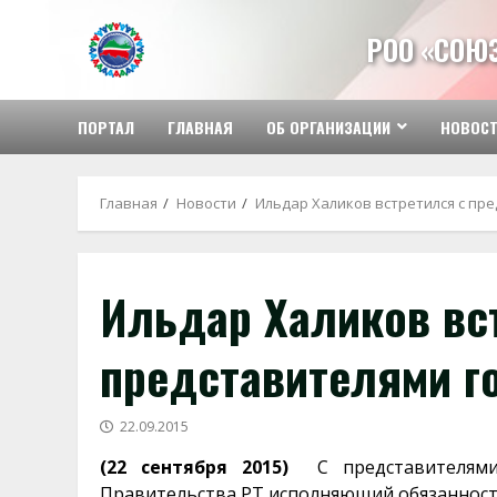
Перейти
к
РОО «СОЮ
содержимому
ПОРТАЛ
ГЛАВНАЯ
ОБ ОРГАНИЗАЦИИ
НОВОС
Главная
Новости
Ильдар Халиков встретился с пр
Ильдар Халиков вс
представителями г
22.09.2015
(22 сентября 2015)
С представителями
Правительства РТ исполняющий обязанност