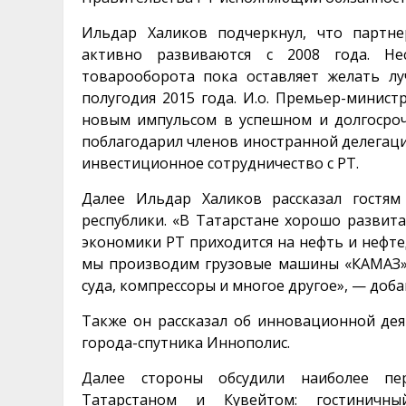
Ильдар Халиков подчеркнул, что партн
активно развиваются с 2008 года. Н
товарооборота пока оставляет желать лу
полугодия 2015 года. И.о. Премьер-минис
новым импульсом в успешном и долгосроч
поблагодарил членов иностранной делегаци
инвестиционное сотрудничество с РТ.
Далее Ильдар Халиков рассказал гостя
республики. «В Татарстане хорошо развит
экономики РТ приходится на нефть и нефте
мы производим грузовые машины «КАМАЗ»,
суда, компрессоры и многое другое», — доб
Также он рассказал об инновационной дея
города-спутника Иннополис.
Далее стороны обсудили наиболее пер
Татарстаном и Кувейтом: гостиничны