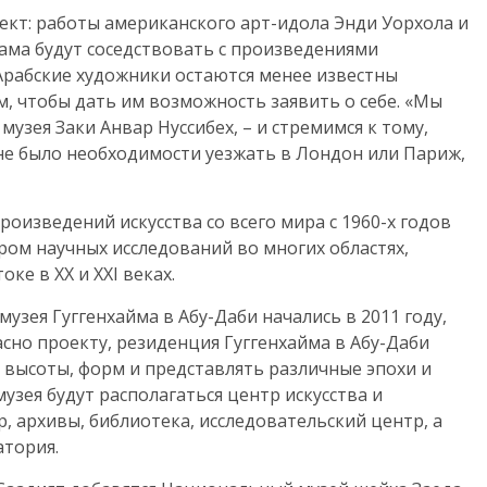
кт: работы американского арт-идола Энди Уорхола и
ама будут соседствовать с произведениями
Арабские художники остаются менее известны
м, чтобы дать им возможность заявить о себе. «Мы
музея Заки Анвар Нуссибех, – и стремимся к тому,
 не было необходимости уезжать в Лондон или Париж,
роизведений искусства со всего мира с 1960-х годов
ром научных исследований во многих областях,
ке в XX и XXI веках.
узея Гуггенхайма в Абу-Даби начались в 2011 году,
асно проекту, резиденция Гуггенхайма в Абу-Даби
й высоты, форм и представлять различные эпохи и
музея будут располагаться центр искусства и
, архивы, библиотека, исследовательский центр, а
атория.