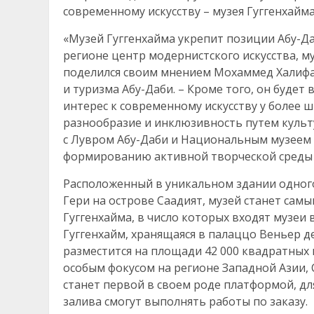
современному искусству – музея Гуггенхайма
«Музей Гуггенхайма укрепит позиции Абу-Д
регионе центр модернистского искусства, му
поделился своим мнением Мохаммед Халифа
и туризма Абу-Даби. – Кроме того, он буде
интерес к современному искусству у более 
разнообразие и инклюзивность путем культу
с Лувром Абу-Даби и Национальным музеем 
формированию активной творческой среды 
Расположенный в уникальном здании одного
Гери на острове Саадият, музей станет сам
Гуггенхайма, в число которых входят музеи 
Гуггенхайм, хранящаяся в палаццо Веньер д
разместится на площади 42 000 квадратных
особым фокусом на регионе Западной Азии,
станет первой в своем роде платформой, дл
залива смогут выполнять работы по заказу.