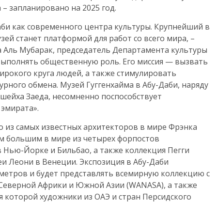
 – запланировано на 2025 год.
аби как современного центра культуры. Крупнейший в
зей станет платформой для работ со всего мира, –
 Аль Мубарак, председатель Департамента культуры
т выполнять общественную роль. Его миссия — вызвать
широкого круга людей, а также стимулировать
рного обмена. Музей Гуггенхайма в Абу-Даби, наряду
шейха Заеда, несомненно поспособствует
эмирата».
 из самых известных архитекторов в мире Фрэнка
ым большим в мире из четырех форпостов
в Нью-Йорке и Бильбао, а также коллекция Пегги
еи Леони в Венеции. Экспозиция в Абу-Даби
 метров и будет представлять всемирную коллекцию с
 Северной Африки и Южной Азии (WANASA), а также
я которой художники из ОАЭ и стран Персидского