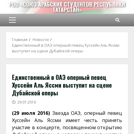
Перейти
РОО «СОЮЗ АРАБСКИХ СТУДЕНТОВ РЕСПУБЛИКИ
ТАТАРСТАН»
к
содержимому
Основное
меню
Главная
Новости
Единственный в ОАЭ оперный певец Хуссейн Аль Яссми
выступит на сцене Дубайской оперы
Единственный в ОАЭ оперный певец
Хуссейн Аль Яссми выступит на сцене
Дубайской оперы
29.07.2016
(29 июля 2016)
Звезда ОАЭ, оперный певец
Хуссейн Аль Яссми имеет честь принять
участие в концерте, посвященном открытию