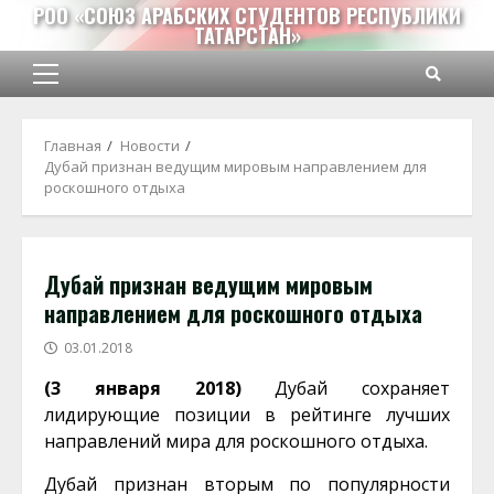
Перейти
РОО «СОЮЗ АРАБСКИХ СТУДЕНТОВ РЕСПУБЛИКИ
ТАТАРСТАН»
к
содержимому
Основное
меню
Главная
Новости
Дубай признан ведущим мировым направлением для
роскошного отдыха
Дубай признан ведущим мировым
направлением для роскошного отдыха
03.01.2018
(3 января 2018)
Дубай сохраняет
лидирующие позиции в рейтинге лучших
направлений мира для роскошного отдыха.
Дубай признан вторым по популярности