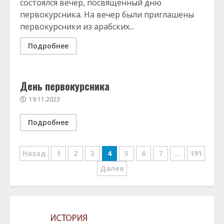
состоялся вечер, посвященный дню
первокурсника. На вечер были приглашены
первокурсники из арабских...
Подробнее
День первокурсника
19.11.2023
Подробнее
Навигация
Назад
1
2
3
4
5
6
7
…
191
по
Далее
записям