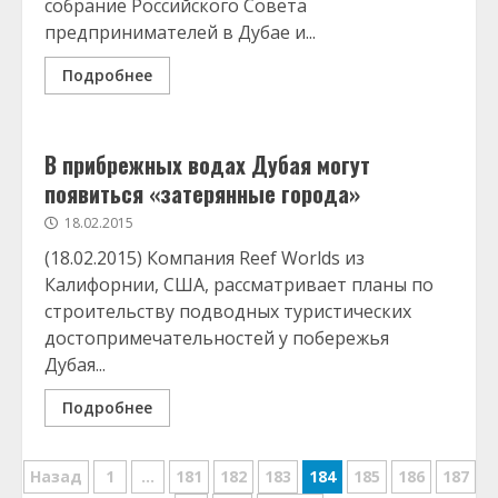
собрание Российского Совета
предпринимателей в Дубае и...
Подробнее
В прибрежных водах Дубая могут
появиться «затерянные города»
18.02.2015
(18.02.2015) Компания Reef Worlds из
Калифорнии, США, рассматривает планы по
строительству подводных туристических
достопримечательностей у побережья
Дубая...
Подробнее
Навигация
Назад
1
…
181
182
183
184
185
186
187