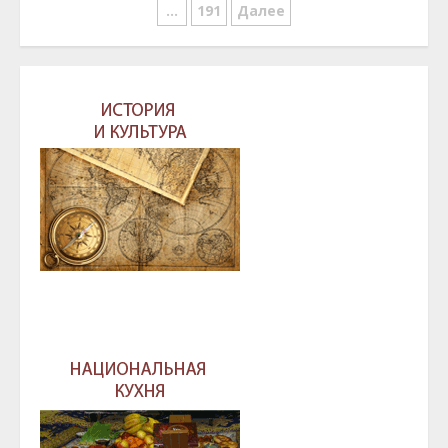
по
…
191
Далее
записям