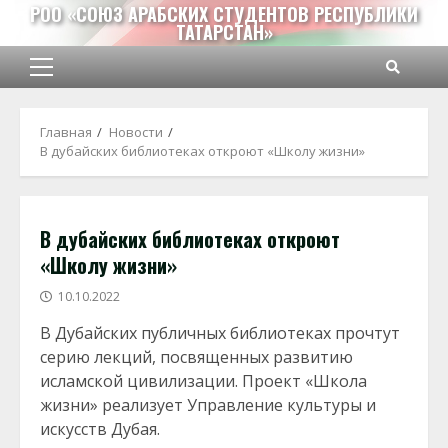
Перейти
РОО «СОЮЗ АРАБСКИХ СТУДЕНТОВ РЕСПУБЛИКИ
ТАТАРСТАН»
к
содержимому
Основное
меню
Главная
Новости
​В дубайских библиотеках откроют «Школу жизни»
​В дубайских библиотеках откроют
«Школу жизни»
10.10.2022
В Дубайских публичных библиотеках прочтут
серию лекций, посвященных развитию
исламской цивилизации. Проект «Школа
жизни» реализует Управление культуры и
искусств Дубая.